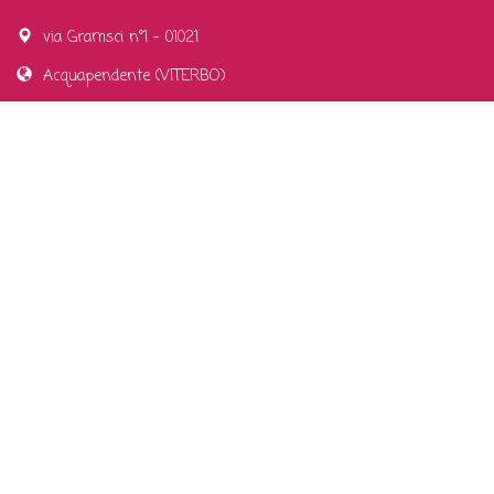
via Gramsci n°1 - 01021
Acquapendente (VITERBO)
CONTATTI
0763-715501 - 339-4996096
orchideaonlus@libero.it
INFORMAZIONI
Privacy Policy
P.IVA 01598560561
SOCIAL